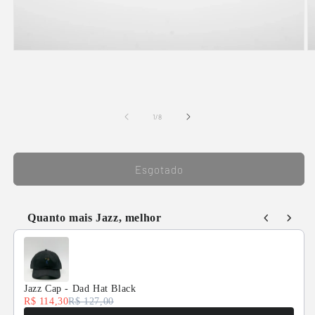
Abrir mídia 1 na janela modal
A
1
/
de
8
Esgotado
Quanto mais Jazz, melhor
Use the Previous and Next buttons to navigate through product
Jazz Cap - Dad Hat Black
R$ 114,30
R$ 127,00