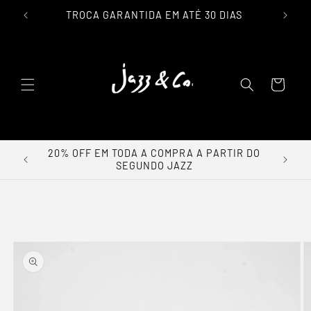
IL
TROCA GARANTIDA EM ATÉ 30 DIAS
lar para o conteúdo
Carrinho
0% OFF
20% OFF EM TODA A COMPRA A PARTIR DO
SEGUNDO JAZZ
a as informações do produto