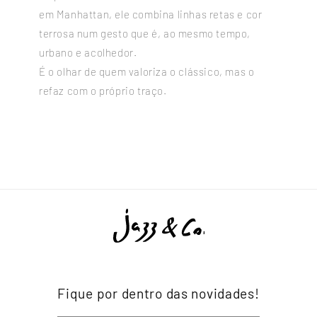
em Manhattan, ele combina linhas retas e cor
terrosa num gesto que é, ao mesmo tempo,
urbano e acolhedor.
É o olhar de quem valoriza o clássico, mas o
refaz com o próprio traço.
Fique por dentro das novidades!