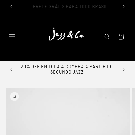
IL
TROCA GARANTIDA EM ATÉ 30 DIAS
lar para o conteúdo
Carrinho
0% OFF
20% OFF EM TODA A COMPRA A PARTIR DO
SEGUNDO JAZZ
a as informações do produto