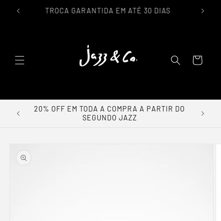
IL
TROCA GARANTIDA EM ATÉ 30 DIAS
lar para o conteúdo
Carrinho
0% OFF
20% OFF EM TODA A COMPRA A PARTIR DO
SEGUNDO JAZZ
a as informações do produto