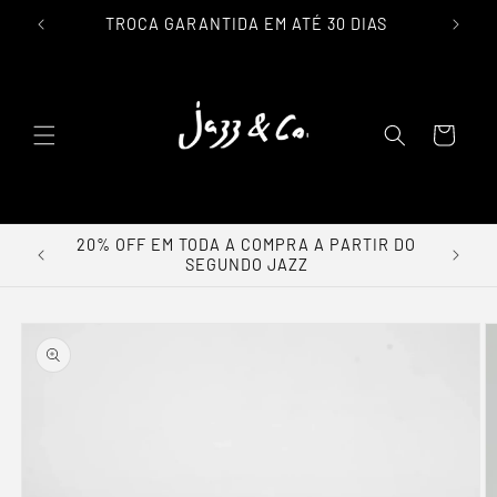
IL
TROCA GARANTIDA EM ATÉ 30 DIAS
lar para o conteúdo
Carrinho
GARANTA JÁ SEU SEGUNDO JAZZ - 20% OFF
EM TODA COMPRA
a as informações do produto