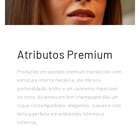
Atributos Premium
Produzido em acetato premium translúcido com
estrutura interna metálica, ele oferece
profundidade, brilho e um caimento impecável
no rosto. As lentes em tom champagne dão um
toque contemporâneo: elegantes, suaves e com
leitura perfeita em ambientes internos e
externos.