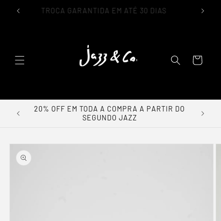
IL
TROCA GARANTIDA EM ATÉ 30 DIAS
lar para o conteúdo
Carrinho
0% OFF
20% OFF EM TODA A COMPRA A PARTIR DO
SEGUNDO JAZZ
a as informações do produto